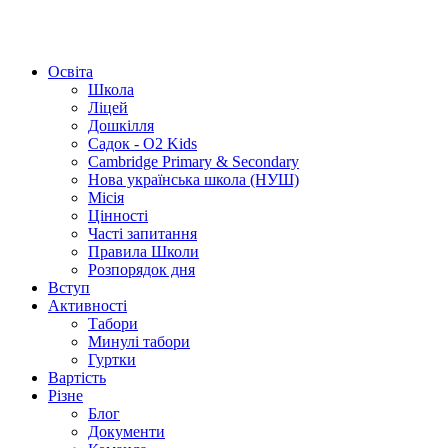
Освіта
Школа
Ліцей
Дошкілля
Садок - O2 Kids
Cambridge Primary & Secondary
Нова українська школа (НУШ)
Місія
Цінності
Часті запитання
Правила Школи
Розпорядок дня
Вступ
Активності
Табори
Минулі табори
Гуртки
Вартість
Різне
Блог
Документи