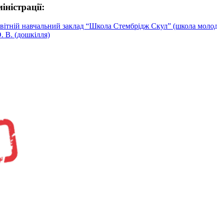
іністрації:
освітній навчальний заклад “Школа Стембрідж Скул” (школа моло
. В. (дошкілля)