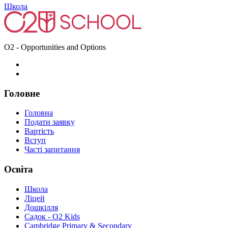
Школа
O2 - Opportunities and Options
Головне
Головна
Подати заявку
Вартість
Вступ
Часті запитання
Освіта
Школа
Ліцей
Дошкілля
Садок - O2 Kids
Cambridge Primary & Secondary