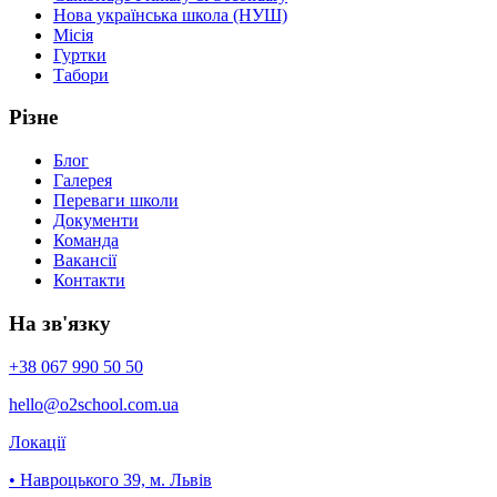
Нова українська школа (НУШ)
Місія
Гуртки
Табори
Різне
Блог
Галерея
Переваги школи
Документи
Команда
Вакансії
Контакти
На зв'язку
+38 067 990 50 50
hello
@o2school
.com.ua
Локації
• Навроцького 39, м. Львів