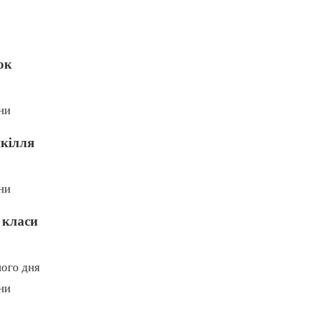
ок
ни
шкілля
ни
 класи
ого дня
ни