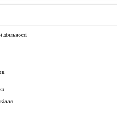
ї діяльності
ок
ни
шкілля