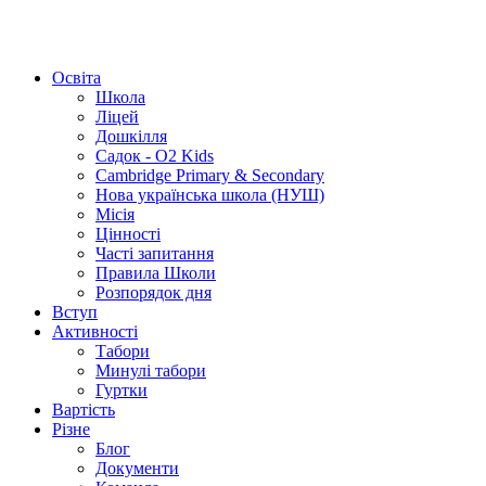
Освіта
Школа
Ліцей
Дошкілля
Садок - O2 Kids
Cambridge Primary & Secondary
Нова українська школа (НУШ)
Місія
Цінності
Часті запитання
Правила Школи
Розпорядок дня
Вступ
Активності
Табори
Минулі табори
Гуртки
Вартість
Різне
Блог
Документи