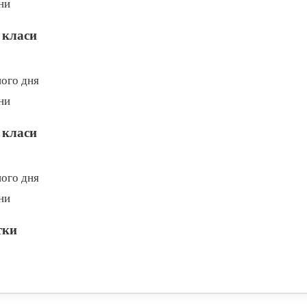
ни
 класи
ого дня
ни
 класи
ого дня
ни
тки