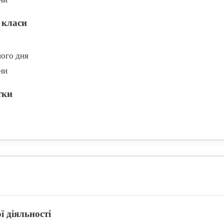
 класи
ого дня
ни
тки
ї діяльності