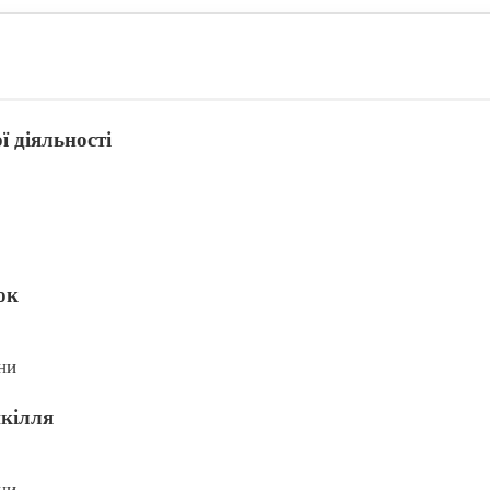
ї діяльності
ок
ни
шкілля
ни