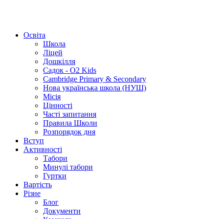
Освіта
Школа
Ліцей
Дошкілля
Садок - O2 Kids
Cambridge Primary & Secondary
Нова українська школа (НУШ)
Місія
Цінності
Часті запитання
Правила Школи
Розпорядок дня
Вступ
Активності
Табори
Минулі табори
Гуртки
Вартість
Різне
Блог
Документи