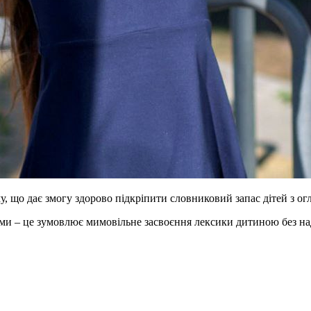
що дає змогу здорово підкріпити словниковий запас дітей з огляд
ями – це зумовлює мимовільне засвоєння лексики дитиною без на