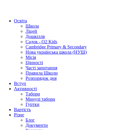
Освіта
Школа
Ліцей
Дошкілля
Садок - O2 Kids
Cambridge Primary & Secondary
Нова українська школа (НУШ)
Місія
Цінності
Часті запитання
Правила Школи
Розпорядок дня
Вступ
Активності
Табори
Минулі табори
Гуртки
Вартість
Різне
Блог
Документи