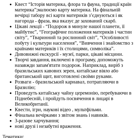
Квест “Історія материка, флора та фауна, традиції країн
материка”;малюємо карту материка. На фінальній
вечірці табору всі карти материків з’єднуються і як
нагорода - фраза, яка вказує де захований скарб.
Цікаві лекції - “Подорож в минуле нашої планети, її
майбутнє”, “Географічне положення материків і частин
світу”, “Тваринний та рослинний світ”, “Особливості
побуту і культури населення”, “Вивчення і знайомство з
країнами материків і їх столицями, символіка”.
Дивовижні екскурсії - музеї, парки, цікаві місцини.
Творчі завдання, включені в програму, допоможуть
назавжди запам'ятати подорож. Наприклад, виріб з
бразильських кавових зерен, китайське віяло або
британський щит, виготовлені своїми руками.
Розваги - бразильський карнавал, потрапляючи в
Бразилію;
Проведуть китайську чайну церемонію, перебуваючи в
Піднебесній, і пройдуть посвячення в лицарі в
Великобританії.
Квести, ігри, наукові відео , мультфільми.
Фінальна вечірками з звітом знань і навиків.
3-разове харчування;
нові друзі і незабутні враження.
Тематики: