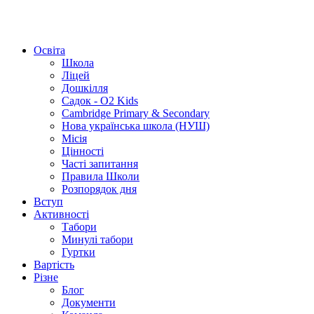
Освіта
Школа
Ліцей
Дошкілля
Садок - O2 Kids
Cambridge Primary & Secondary
Нова українська школа (НУШ)
Місія
Цінності
Часті запитання
Правила Школи
Розпорядок дня
Вступ
Активності
Табори
Минулі табори
Гуртки
Вартість
Різне
Блог
Документи