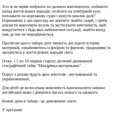
Хто ж не мріяв побувати на далеких континентах, побачити
уклад життя інших народів, політати на повітряній кулі,
поплавати на морському судні і кинути виклик долі?
Поринаючи у цю пригоду, ви захочете знайти скарб, і треба
докласти максимум зусиль та застосувати кмітливість, щоб
викрутитися з будь-якої небезпечної ситуації, знайти вихід
там, де він не передбачається.
Протягом цього табору діти зможуть дослідити історію
материків, ознайомитись із флорою та фауною, традиціями та
зануритись у життя різних народів світу.
Отже, з 1 по 10 червня стартує дитячий двомовний
географічний табір "Мандрівка материками".
Поруч з дітьми будуть двоє вчителів - англомовний та
україномовний.
Для дітей це колосальна можливість вдосконалити навики
англійської мови і дізнатись багато нового та цікавого.
Кожен день в таборі - це дивовижне свято.
У програмі: