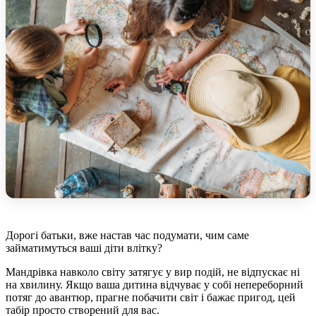
Дорогі батьки, вже настав час подумати, чим саме
займатимуться ваші діти влітку?
Мандрівка навколо світу затягує у вир подій, не відпускає ні
на хвилину. Якщо ваша дитина відчуває у собі непереборний
потяг до авантюр, прагне побачити світ і бажає пригод, цей
табір просто створений для вас.