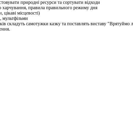
товувати природні ресурси та сортувати відходи
го харчування, правила правильного режиму дня
, цікаві місцевості)
 , мультфільми
ків складуть самотужки казку та поставлять виставу "Врятуймо л
ення.