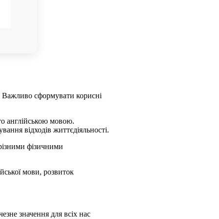
. Важливо сформувати корисні
уто англійською мовою.
вання відходів життєдіяльності.
 різними фізичними
ійської мови, розвиток
езне значення для всіх нас