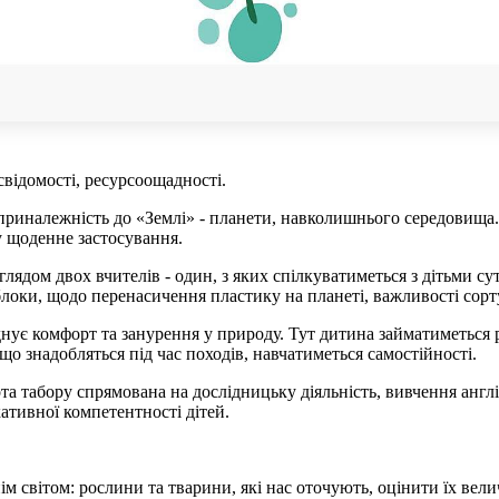
відомості, ресурсоощадності.
приналежність до «Землі» - планети, навколишнього середовища
у щоденне застосування.
глядом двох вчителів - один, з яких спілкуватиметься з дітьми с
локи, щодо перенасичення пластику на планеті, важливості сорту
єднує комфорт та занурення у природу. Тут дитина займатиметься
що знадобляться під час походів, навчатиметься самостійності.
та табору спрямована на дослідницьку діяльність, вивчення англ
кативної компетентності дітей.
 світом: рослини та тварини, які нас оточують, оцінити їх велич