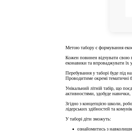
Метою табору є формування екос
Кожен повинен відчувати свою 
еконавики та впроваджувати їх 
Перебування у таборі буде під на
Проводитиме окремі тематичні б
Унікальний літній табір, що по
активностями, здобуде навички, 
Згідно з концепцією школи, робо
лідерських здібностей та комуні
У таборі діти зможуть:
ознайомитись з навколишнім