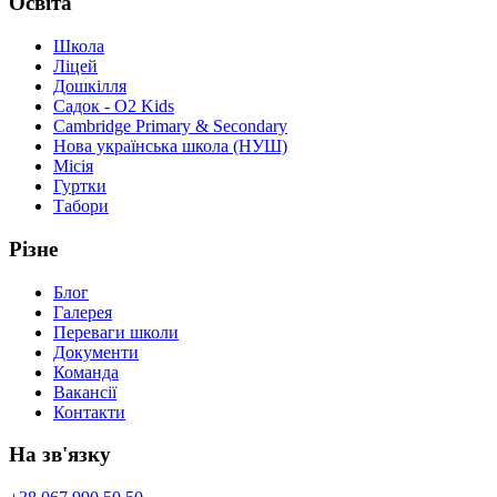
Освіта
Школа
Ліцей
Дошкілля
Садок - O2 Kids
Cambridge Primary & Secondary
Нова українська школа (НУШ)
Місія
Гуртки
Табори
Різне
Блог
Галерея
Переваги школи
Документи
Команда
Вакансії
Контакти
На зв'язку