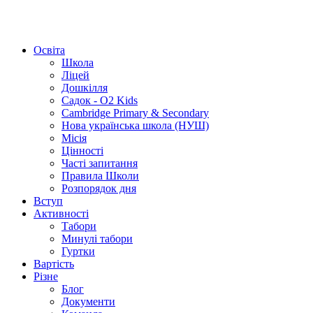
Освіта
Школа
Ліцей
Дошкілля
Садок - O2 Kids
Cambridge Primary & Secondary
Нова українська школа (НУШ)
Місія
Цінності
Часті запитання
Правила Школи
Розпорядок дня
Вступ
Активності
Табори
Минулі табори
Гуртки
Вартість
Різне
Блог
Документи