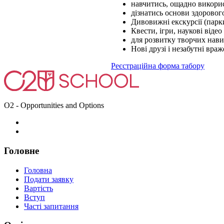
навчитись, ощадно викорис
дізнатись основи здорово
Дивовижні екскурсії (парки
Квести, ігри, наукові відео
для розвитку творчих нави
Нові друзі і незабутні враж
Реєстраційна форма табору
O2 - Opportunities and Options
Головне
Головна
Подати заявку
Вартість
Вступ
Часті запитання