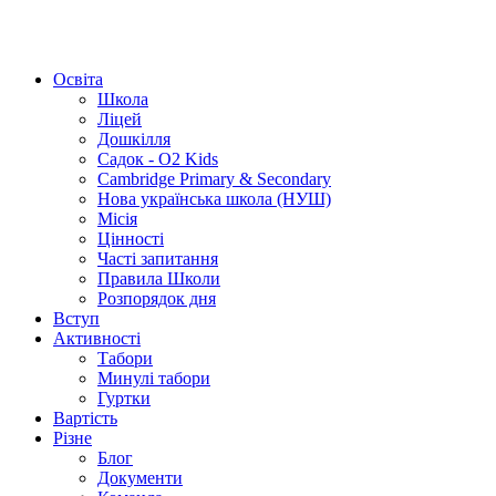
Освіта
Школа
Ліцей
Дошкілля
Садок - O2 Kids
Cambridge Primary & Secondary
Нова українська школа (НУШ)
Місія
Цінності
Часті запитання
Правила Школи
Розпорядок дня
Вступ
Активності
Табори
Минулі табори
Гуртки
Вартість
Різне
Блог
Документи