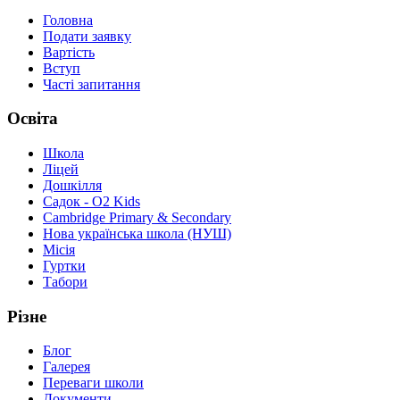
Головна
Подати заявку
Вартість
Вступ
Часті запитання
Освіта
Школа
Ліцей
Дошкілля
Садок - O2 Kids
Cambridge Primary & Secondary
Нова українська школа (НУШ)
Місія
Гуртки
Табори
Різне
Блог
Галерея
Переваги школи
Документи