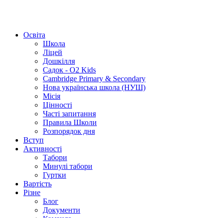
Освіта
Школа
Ліцей
Дошкілля
Садок - O2 Kids
Cambridge Primary & Secondary
Нова українська школа (НУШ)
Місія
Цінності
Часті запитання
Правила Школи
Розпорядок дня
Вступ
Активності
Табори
Минулі табори
Гуртки
Вартість
Різне
Блог
Документи