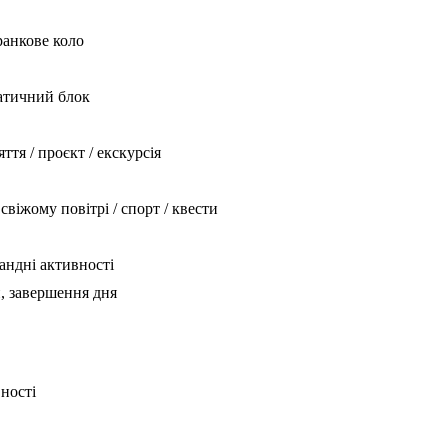
 ранкове коло
матичний блок
ття / проєкт / екскурсія
свіжому повітрі / спорт / квести
мандні активності
ри, завершення дня
вності