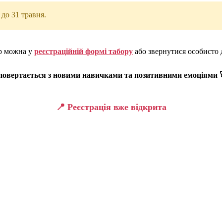
 до 31 травня.
ір можна у
реєстраційній формі табору
або звернутися особисто 
а повертається з новими навичками та позитивними емоціями 
📍 Реєстрація вже відкрита