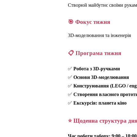
Створюй майбутнє своїми рука
🎯 Фокус тижня
3D-моделювання та інженерія
📋 Програма тижня
✅
Робота з 3D-ручками
✅
Основи 3D-моделювання
✅
Конструювання (LEGO / engin
✅
Створення власного протот
✅
Екскурсія: планета кіно
⭐ Щоденна структура дн
Час роботи табору: 9:00 – 18:00