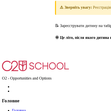
⚠️ Зверніть увагу:
Реєстрація
📝 Зареєструвати дитину на таб
🌞 Це літо, після якого дитин
O2 - Opportunities and Options
Головне
Головна