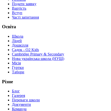
Подати заявку
Вартість
Вступ
Часті запитання
Освіта
Школа
Ліцей
Дошкілля
Садок - O2 Kids
Cambridge Primary & Secondary
Нова українська школа (НУШ)
Місія
Гуртки
Табори
Різне
Блог
Галерея
Переваги школи
Документи
Команда