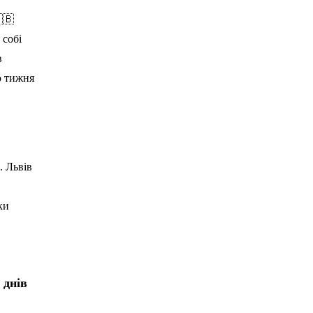
🇧
 собі
в
ю тижня
. Львів
ки
 днів