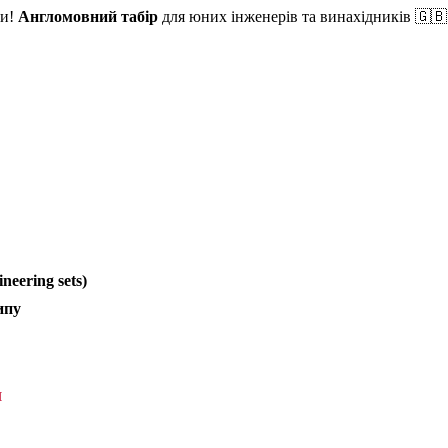
ми!
Англомовний табір
для юних інженерів та винахідників 🇬
eering sets)
ипу
я